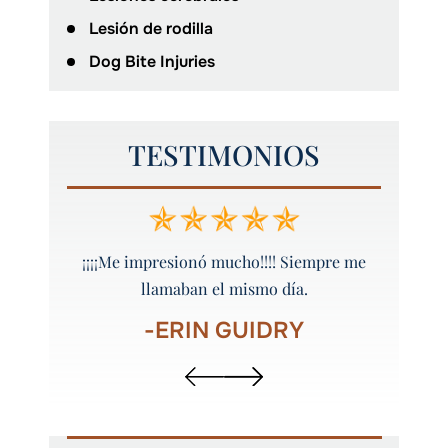
Lesión de rodilla
Dog Bite Injuries
TESTIMONIOS
 y bien
¡¡¡¡Me impresionó mucho!!!! Siempre me
¡Peyt
llamaban el mismo día.
-ERIN GUIDRY