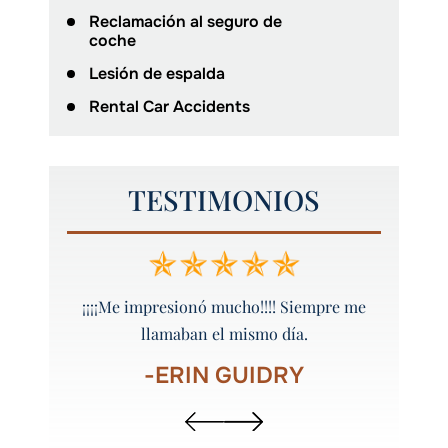
Reclamación al seguro de
coche
Lesión de espalda
Rental Car Accidents
TESTIMONIOS
 y bien
¡¡¡¡Me impresionó mucho!!!! Siempre me
¡Peyt
llamaban el mismo día.
-ERIN GUIDRY