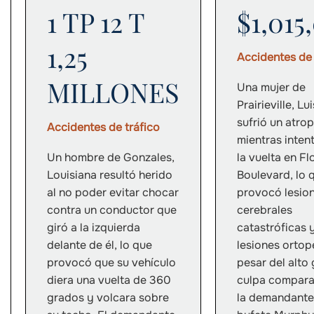
1 TP 12 T
$1,015
1,25
Accidentes de 
MILLONES
Una mujer de
Prairieville, Lu
sufrió un atrop
Accidentes de tráfico
mientras inten
Un hombre de Gonzales,
la vuelta en Fl
Louisiana resultó herido
Boulevard, lo 
al no poder evitar chocar
provocó lesio
contra un conductor que
cerebrales
giró a la izquierda
catastróficas 
delante de él, lo que
lesiones ortop
provocó que su vehículo
pesar del alto
diera una vuelta de 360
culpa compara
grados y volcara sobre
la demandante,