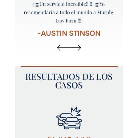
, ¡me
¡¡¡¡¡Un servicio increíble!!!!! ¡¡¡¡¡Yo
¡¡¡Gra
Murphy!
recomendaría a todo el mundo a Murphy
Law Firm!!!!!
R
-AUSTIN STINSON
RESULTADOS DE LOS
CASOS