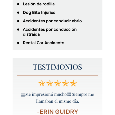
Lesión de rodilla
Dog Bite Injuries
Accidentes por conducir ebrio
Accidentes por conducción
distraída
Rental Car Accidents
TESTIMONIOS
 y bien
¡¡¡¡Me impresionó mucho!!!! Siempre me
¡Peyt
llamaban el mismo día.
-ERIN GUIDRY