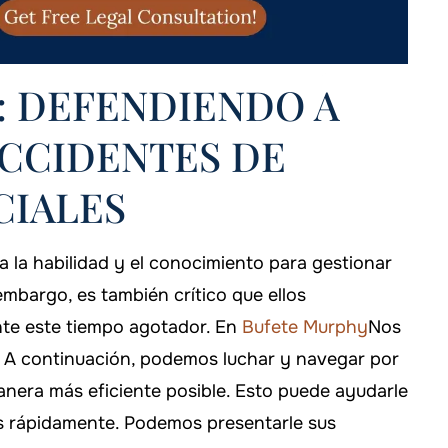
: DEFENDIENDO A
ACCIDENTES DE
CIALES
 haber elegido a
Si alguna vez necesitas ayuda, ¡
 la habilidad y el conocimiento para gestionar
ara manejar mi
aseguraré de llamar al bufete
bargo, es también crítico que ellos
.
Murphy!
nte este tiempo agotador. En
Bufete Murphy
Nos
 DAVIS
-FALLON CARTER
 A continuación, podemos luchar y navegar por
anera más eficiente posible. Esto puede ayudarle
s rápidamente. Podemos presentarle sus