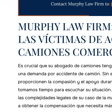
MURPHY LAW FIRM
LAS VÍCTIMAS DE 
CAMIONES COMER
on siempre está ahí cuando lo
Estoy orgulloso de
Es crucial que su abogado de camiones tenga
necesitas!
Murphy Law Firm p
una demanda por accidente de camión. Sin em
caso
DANYIELLE WHATLEY
proporcionen la compasión y el apoyo dura
-ARTHUR
tomamos tiempo para escuchar su situación.
las complejidades legales de su caso de la m
a obtener la compensación que necesita má