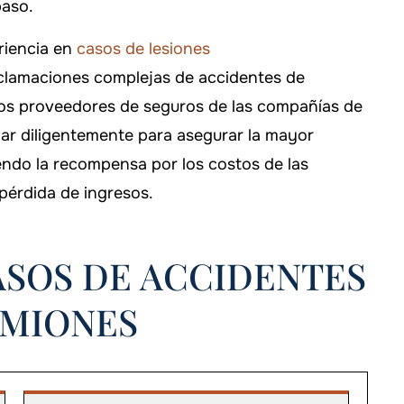
paso.
riencia en
casos de lesiones
eclamaciones complejas de accidentes de
s proveedores de seguros de las compañías de
r diligentemente para asegurar la mayor
endo la recompensa por los costos de las
,000
 pérdida de ingresos.
dad civil
1 TP 12 T 1 MILLÓ
ASOS DE ACCIDENTES
Camiones accidentados
AMIONES