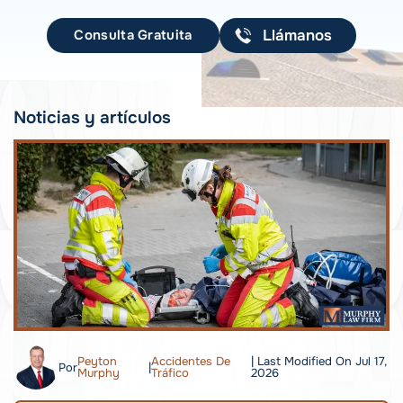
Consulta Gratuita
Llámanos
Noticias y artículos
Peyton
Accidentes De
| Last Modified On Jul 17,
Por
|
Murphy
Tráfico
2026