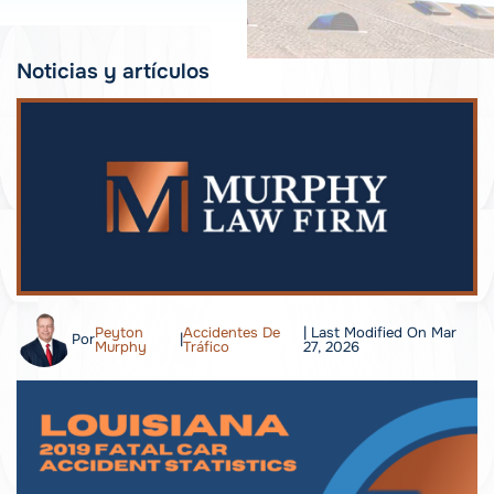
Noticias y artículos
Peyton
Accidentes De
| Last Modified On Mar
Por
|
Murphy
Tráfico
27, 2026