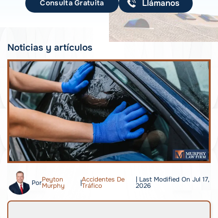
Consulta Gratuita
Llámanos
Noticias y artículos
Peyton
Accidentes De
| Last Modified On Jul 17,
Por
|
Murphy
Tráfico
2026