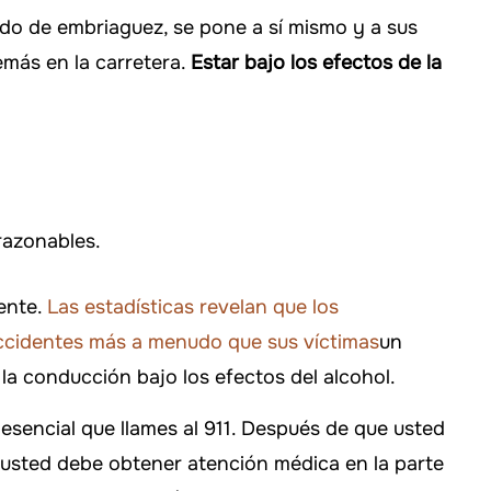
do de embriaguez, se pone a sí mismo y a sus
emás en la carretera.
Estar bajo los efectos de la
 haber elegido a
Si alguna vez necesitas ayuda, ¡
ara manejar mi
aseguraré de llamar al bufete
.
Murphy!
razonables.
 DAVIS
-FALLON CARTER
dente.
Las estadísticas revelan que los
accidentes más a menudo que sus víctimas
un
 la conducción bajo los efectos del alcohol.
 esencial que llames al 911. Después de que usted
, usted debe obtener atención médica en la parte