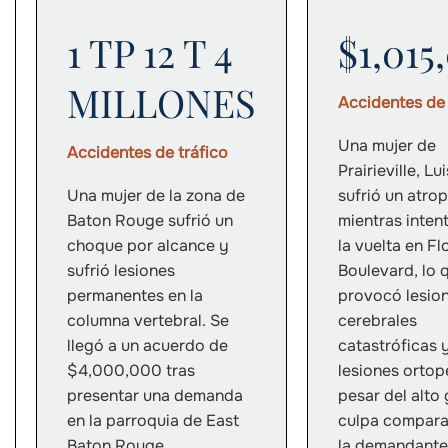
1 TP 12 T 4
$1,015
MILLONES
Accidentes de 
Una mujer de
Accidentes de tráfico
Prairieville, Lu
Una mujer de la zona de
sufrió un atrop
Baton Rouge sufrió un
mientras inten
choque por alcance y
la vuelta en Fl
sufrió lesiones
Boulevard, lo 
permanentes en la
provocó lesio
columna vertebral. Se
cerebrales
llegó a un acuerdo de
catastróficas 
$4,000,000 tras
lesiones ortop
presentar una demanda
pesar del alto
en la parroquia de East
culpa compara
Baton Rouge.
la demandante,