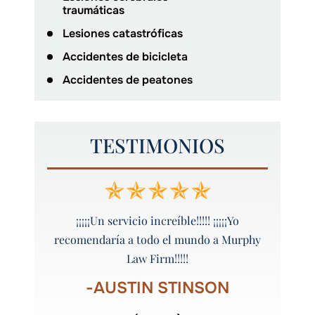
traumáticas
Lesiones catastróficas
Accidentes de bicicleta
Accidentes de peatones
TESTIMONIOS
, ¡me
¡¡¡¡¡Un servicio increíble!!!!! ¡¡¡¡¡Yo
¡¡¡Gra
Murphy!
recomendaría a todo el mundo a Murphy
Law Firm!!!!!
R
-AUSTIN STINSON