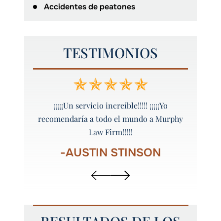
Accidentes de peatones
TESTIMONIOS
, ¡me
¡¡¡¡¡Un servicio increíble!!!!! ¡¡¡¡¡Yo
¡¡¡Gra
Murphy!
recomendaría a todo el mundo a Murphy
Law Firm!!!!!
R
-AUSTIN STINSON