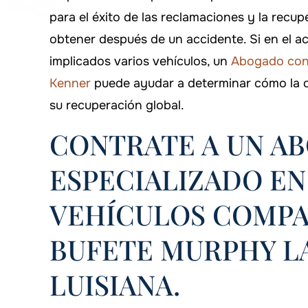
para el éxito de las reclamaciones y la rec
obtener después de un accidente. Si en el a
implicados varios vehículos, un
Abogado con 
Kenner
puede ayudar a determinar cómo la c
su recuperación global.
CONTRATE A UN A
ESPECIALIZADO EN
VEHÍCULOS COMPA
on siempre está ahí cuando lo
Estoy orgulloso de
BUFETE MURPHY L
necesitas!
Murphy Law Firm p
LUISIANA.
caso
DANYIELLE WHATLEY