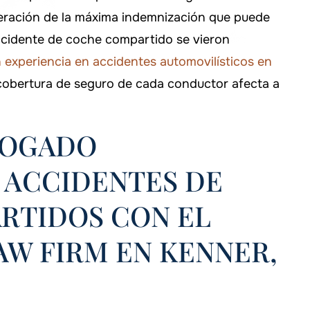
uperación de la máxima indemnización que puede
ccidente de coche compartido se vieron
experiencia en accidentes automovilísticos en
obertura de seguro de cada conductor afecta a
BOGADO
 ACCIDENTES DE
RTIDOS CON EL
 haber elegido a
Si alguna vez necesitas ayuda, ¡
AW FIRM EN KENNER,
ara manejar mi
aseguraré de llamar al bufete
.
Murphy!