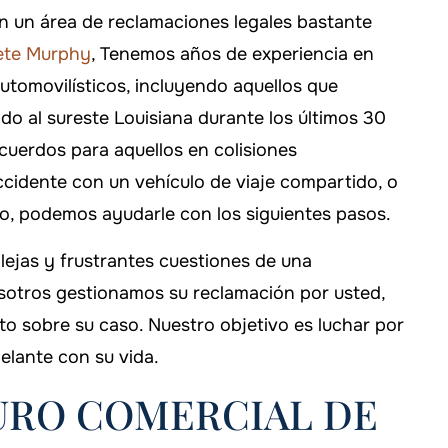
 DAVIS
-FALLON CARTER
n un área de reclamaciones legales bastante
ete Murphy
, Tenemos años de experiencia en
tomovilísticos, incluyendo aquellos que
do al sureste Louisiana durante los últimos 30
cuerdos para aquellos en colisiones
ccidente con un vehículo de viaje compartido, o
o, podemos ayudarle con los siguientes pasos.
lejas y frustrantes cuestiones de una
,000
osotros gestionamos su reclamación por usted,
to sobre su caso. Nuestro objetivo es luchar por
idad civil
elante con su vida.
1 TP 12 T 1 MILLÓ
URO COMERCIAL DE
Camiones accidentados