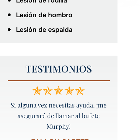
Lesión de rodilla
Lesión de hombro
Lesión de espalda
TESTIMONIOS
me
¡¡¡¡¡Un servicio increíble!!!!! ¡¡¡¡¡Yo
¡¡¡Gran 
recomendaría a todo el mundo a
Murphy Law Firm!!!!!
-