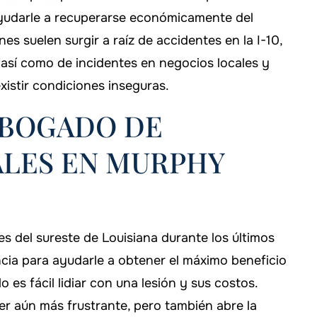
ayudarle a recuperarse económicamente del
es suelen surgir a raíz de accidentes en la I-10,
 así como de incidentes en negocios locales y
stir condiciones inseguras.
ABOGADO DE
ALES EN MURPHY
 haber elegido a
Si alguna vez necesitas ayuda, ¡
 del sureste de Louisiana durante los últimos
ara manejar mi
aseguraré de llamar al bufete
ncia para ayudarle a obtener el máximo beneficio
 es fácil lidiar con una lesión y sus costos.
.
Murphy!
er aún más frustrante, pero también abre la