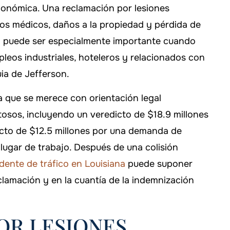
 DAVIS
-FALLON CARTER
onómica. Una reclamación por lesiones
os médicos, daños a la propiedad y pérdida de
to puede ser especialmente importante cuando
pleos industriales, hoteleros y relacionados con
ia de Jefferson.
ia que se merece con orientación legal
osos, incluyendo un veredicto de $18.9 millones
icto de $12.5 millones por una demanda de
,000
 lugar de trabajo. Después de una colisión
dente de tráfico en Louisiana
puede suponer
dad civil
eclamación y en la cuantía de la indemnización
1 TP 12 T 1 MILLÓ
Camiones accidentados
OR LESIONES