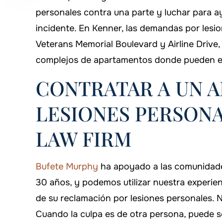
personales contra una parte y luchar para 
incidente. En Kenner, las demandas por lesion
Veterans Memorial Boulevard y Airline Drive,
complejos de apartamentos donde pueden exi
CONTRATAR A UN 
LESIONES PERSON
LAW FIRM
on siempre está ahí cuando lo
Estoy orgulloso de
Bufete Murphy
ha apoyado a las comunidades
necesitas!
Murphy Law Firm p
30 años, y podemos utilizar nuestra experie
de su reclamación por lesiones personales. No
caso
DANYIELLE WHATLEY
Cuando la culpa es de otra persona, puede s