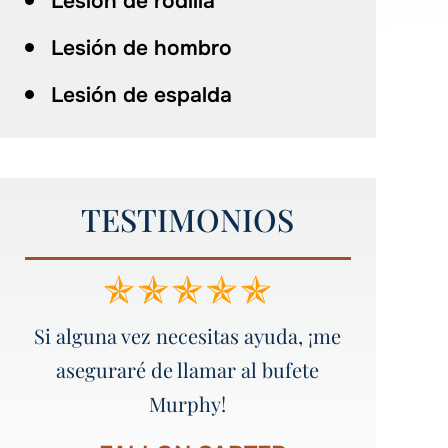
Lesión de rodilla
Lesión de hombro
Lesión de espalda
TESTIMONIOS
me
¡¡¡¡¡Un servicio increíble!!!!! ¡¡¡¡¡Yo
¡¡¡Gran 
recomendaría a todo el mundo a
Murphy Law Firm!!!!!
-