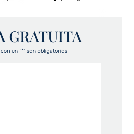
A GRATUITA
on un "*" son obligatorios