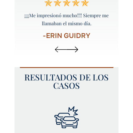
 y bien
¡¡¡¡Me impresionó mucho!!!! Siempre me
¡Peyt
llamaban el mismo día.
-ERIN GUIDRY
RESULTADOS DE LOS
CASOS