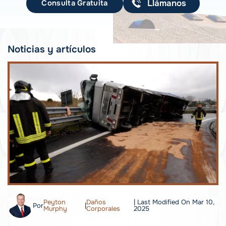
Consulta Gratuita
Llámanos
Noticias y artículos
Peyton
Daños
| Last Modified On Mar 10,
Por
|
Murphy
Corporales
2025