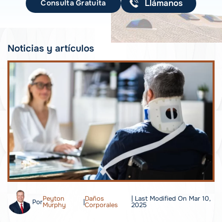
Consulta Gratuita
Llámanos
Noticias y artículos
Peyton
Daños
| Last Modified On Mar 10,
Por
|
Murphy
Corporales
2025