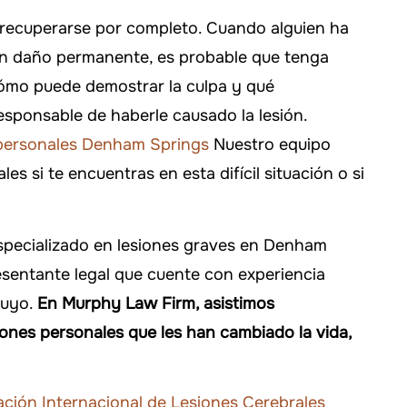
 haber elegido a
Si alguna vez necesitas ayuda, ¡
recuperarse por completo. Cuando alguien ha
ara manejar mi
aseguraré de llamar al bufete
 un daño permanente, es probable que tenga
.
Murphy!
ómo puede demostrar la culpa y qué
esponsable de haberle causado la lesión.
 DAVIS
-FALLON CARTER
 personales Denham Springs
Nuestro equipo
s si te encuentras en esta difícil situación o si
specializado en lesiones graves en Denham
esentante legal que cuente con experiencia
tuyo.
En Murphy Law Firm, asistimos
iones personales que les han cambiado la vida,
,000
ción Internacional de Lesiones Cerebrales