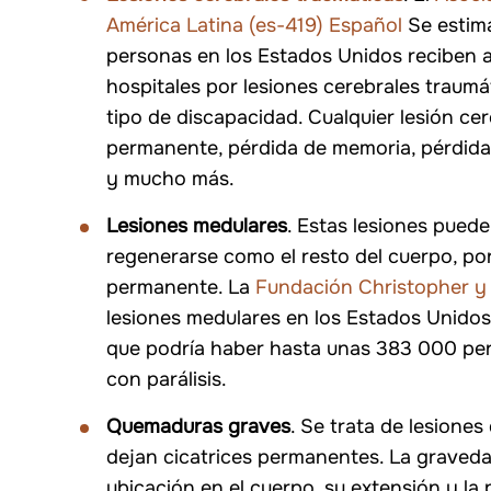
América Latina (es-419) Español
Se estima
Responsabilidad civil
Responsabili
personas en los Estados Unidos reciben at
hospitales por lesiones cerebrales traumá
tipo de discapacidad. Cualquier lesión ce
permanente, pérdida de memoria, pérdida
y mucho más.
Lesiones medulares
. Estas lesiones pued
regenerarse como el resto del cuerpo, por 
permanente. La
Fundación Christopher y
lesiones medulares en los Estados Unido
que podría haber hasta unas 383 000 per
con parálisis.
Quemaduras graves
. Se trata de lesiones
dejan cicatrices permanentes. La graved
ubicación en el cuerpo, su extensión y la 