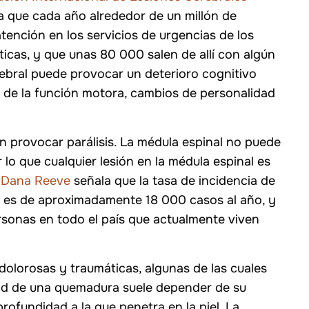
 que cada año alrededor de un millón de
dad civil
ención en los servicios de urgencias de los
1 TP 12 T 1 MILLÓ
ticas, y que unas 80 000 salen de allí con algún
rebral puede provocar un deterioro cognitivo
Camiones accidentados
 de la función motora, cambios de personalidad
en provocar parálisis. La médula espinal no puede
lo que cualquier lesión en la médula espinal es
 Dana Reeve
señala que la tasa de incidencia de
s es de aproximadamente 18 000 casos al año, y
sonas en todo el país que actualmente viven
 dolorosas y traumáticas, algunas de las cuales
ad de una quemadura suele depender de su
profundidad a la que penetra en la piel. La