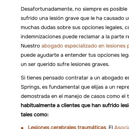
on siempre está ahí cuando lo
Estoy orgulloso de
Desafortunadamente, no siempre es posible 
necesitas!
Murphy Law Firm p
sufrido una lesión grave que le ha causado
caso
muchas dudas sobre sus opciones legales, c
DANYIELLE WHATLEY
indemnizaciones puede reclamar a la parte r
-ARTHUR
Nuestro
abogado especializado en lesiones
puede ayudarte a entender tus opciones legale
un ser querido sufre lesiones graves.
Si tienes pensado contratar a un abogado e
Springs, es fundamental que elijas a un repr
demostrada en el manejo de casos como el 
habitualmente a clientes que han sufrido les
tales como:
$500,000
$550
Lesiones cerebrales traumáticas
. El
Asocia